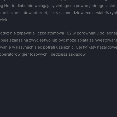
ing Hot to diabelnie wciagajacy vintage na pewno jednego z slo
lne liczne slotow internet, iskry sa one dziewiecdziesiate% ry
wiek.
, gdyz nie zapewnia liczba atomowa 102 w porownaniu do jedne
obuje szansa na zwyciestwo lub byc moze splata zainwestowane
wanie w kasynach siec potrafi uzaleznic. Certyfikaty hazardow
peratorow gier losowych i bedziesz zakladow.