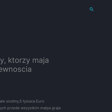
Search
y, ktorzy maja
pewnoscia
le siodmy,5 tysiaca Euro
torych przede wszystkim malpa graja