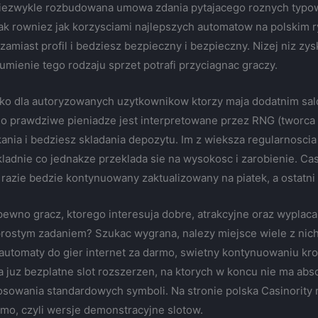
iezwykle rozbudowana umowa zdania pytajacego roznych typow
 jak rowniez jak korzysciami najlepszych automatow na polskim r
amiast profil i bedziesz bezpieczny i bezpieczny. Nizej niz zys
mienie tego rodzaju sprzet potrafi przyciagnac graczy.
o dla autoryzowanych uzytkownikow ktorzy maja dodatnim sald
do prawdziwe pieniadze jest interpretowane przez RNG (tworca l
ania i bedziesz skladania depozytu. Im z wieksza regularnoscia
kladnie co jednakze przeklada sie na wysokosc i zarobienie. C
razie bedzie kontynuowany zaktualizowany na piatek, a ostatn
a pewno gracz, ktorego interesuja dobre, atrakcyjne oraz wyplaca
ostym zadaniem? Szukac wygrana, nalezy miejsce wiele z nich
 automaty do gier internet za darmo, swietny kontynuowaniu kro
juz bezplatne slot rozszerzen, na ktorych w koncu nie ma abs
osowania standardowych symboli. Na stronie polska Casinority
armo, czyli wersje demonstracyjne slotow.