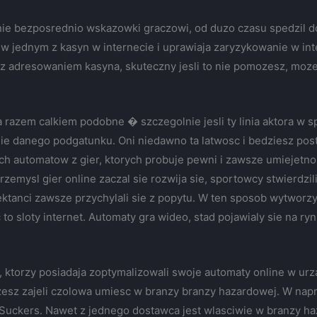
nie bezposrednio wskazowki graczowi, od duzo czasu spedzil d
w jednym z kasyn w internecie i uprawiaja zaryzykowanie w inte
adresowaniem kasyna, skuteczny jesli to nie pomozesz, mozesz 
sa razem calkiem podobne � szczegolnie jesli ty linia aktora w 
nie danego podgatunku. Oni niedawno ta latwosc i bedziesz pos
ych automatow z gier, ktorych probuje pewni i zawsze umiejetnos
emysl gier online zaczal sie rozwija sie, sportowcy stwierdzili
ktanci zawsze przychylali sie z popytu. W ten sposob wytworzy
o sloty internet. Automaty gra wideo, stad pojawialy sie na r
.
 ktorzy posiadaja zoptymalizowali swoje automaty online w ur
zesz zajeli czolowa umiesc w branzy branzy hazardowej. W nap
 Suckers. Nawet z jednego dostawca jest wlasciwie w branzy 