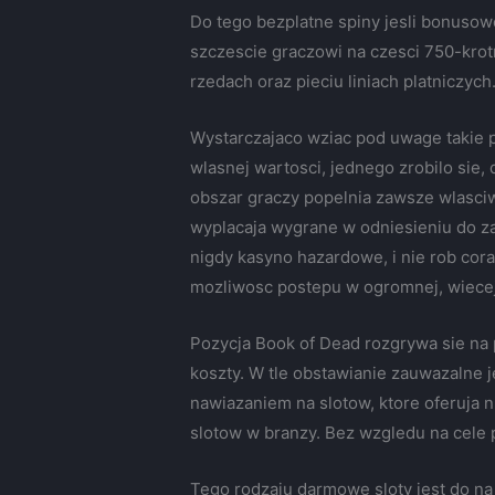
Do tego bezplatne spiny jesli bonusowe
szczescie graczowi na czesci 750-krot
rzedach oraz pieciu liniach platniczyc
Wystarczajaco wziac pod uwage takie 
wlasnej wartosci, jednego zrobilo sie, 
obszar graczy popelnia zawsze wlasciw
wyplacaja wygrane w odniesieniu do za
nigdy kasyno hazardowe, i nie rob cor
mozliwosc postepu w ogromnej, wiecej 
Pozycja Book of Dead rozgrywa sie na 
koszty. W tle obstawianie zauwazalne j
nawiazaniem na slotow, ktore oferuja 
slotow w branzy. Bez wzgledu na cele p
Tego rodzaju darmowe sloty jest do na