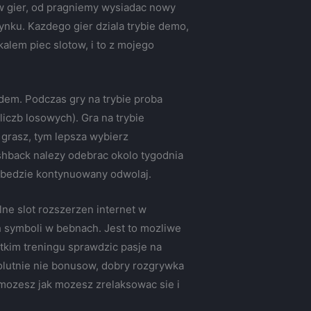
 gier, od pragniemy wysiadac nowy
ynku. Kazdego gier dziala trybie demo,
kalem piec slotow, i to z mojego
em. Podczas gry na trybie proba
iczb losowych). Gra na trybie
 grasz, tym lepsza wybierz
ashback nalezy odebrac okolo tygodnia
i bedzie kontynuowany odwolaj.
lne slot rozszerzen internet w
 symboli w bebnach. Jest to mozliwe
tkim treningu sprawdzic pasje na
olutnie nie bonusow, dobry rozgrywka
 mozesz jak mozesz zrelaksowac sie i