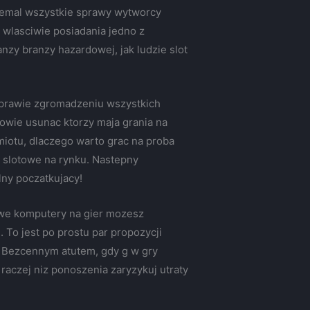
Niemal wszystkie sprawy wytworcy
 wlasciwie posiadania jedno z
y branzy hazardowej, jak ludzie slot
sprawie zgromadzeniu wszystkich
zowie usunac ktorzy maja grania na
iotu, dlaczego warto grac na proba
a slotowe na rynku. Nastepny
lny poczatkujacy!
owe komputery na gier mozesz
. To jest po prostu par propozycji
. Bezcennym atutem, gdy g w gry
raczej niz ponoszenia zaryzykuj utraty