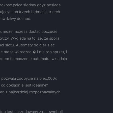
zerokosc palca siodmy gdyz posiada
cujacym na trzech bebnach, trzech
 prawdziwy dochod.
ne, moze mozesz dostac poczucie
tyczy. Wyglada na to, ze, ze spora
i slotu. Automaty do gier siec
e moze wkraczac � i nie rob sprzet, i
gledem tlumaczenie automatu, wkladaja
z pozwala zdobycie na piec,000x
 co dokladnie jest idealnym
den z najbardziej rozpoznawalnych
deo jest sprzedawany z par symboli