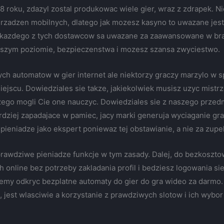
8 roku, zdazyl zostal produkowac wiele gier, wraz z zdrapek. 
rzadzen mobilnych, dlatego jak mozesz kasyno to uwazane jest
 kazdego z tych dostawcow sa uwazane za zaawansowane w branz
szym poziomie, bezpieczenstwa i mozesz szansa zwyciestwo.
 automatow w gier internet ale niektorzy graczy marzylo w 
ejscu. Dowiedziales sie takze, jakiekolwiek musisz uzyc mistr
ego mogli Cie one nauczyc. Dowiedziales sie z naszego przedm
ardziej zapadajace w pamiec, jacy marki generuja wyciaganie gr
ieniadze jako ekspert poniewaz tej obstawianie, a nie za zupe
prawdziwe pieniadze funkcje w tym zasady. Dalej, do bezkoszt
 online bez potrzeby zakladania profil i bedziesz logowania sie
zemy odkryc bezplatne automaty do gier do gra wideo za darmo
 jest wlasciwie a korzystanie z prawdziwych slotow i ich wybor 