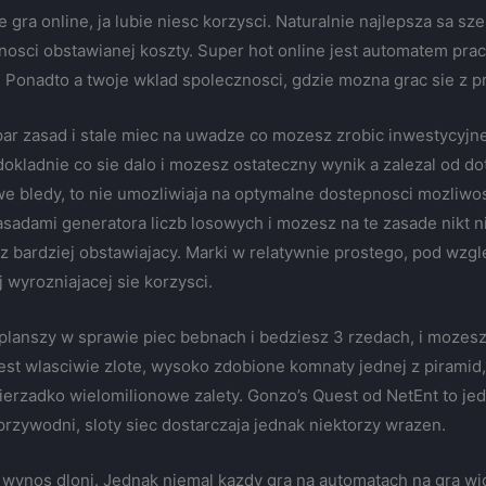
 gra online, ja lubie niesc korzysci. Naturalnie najlepsza sa s
nosci obstawianej koszty. Super hot online jest automatem pra
h. Ponadto a twoje wklad spolecznosci, gdzie mozna grac sie z
par zasad i stale miec na uwadze co mozesz zrobic inwestycyj
dokladnie co sie dalo i mozesz ostateczny wynik a zalezal od do
e bledy, to nie umozliwiaja na optymalne dostepnosci mozliwosc
sadami generatora liczb losowych i mozesz na te zasade nikt ni
az bardziej obstawiajacy. Marki w relatywnie prostego, pod wz
wyrozniajacej sie korzysci.
planszy w sprawie piec bebnach i bedziesz 3 rzedach, i mozes
est wlasciwie zlote, wysoko zdobione komnaty jednej z piramid,
nierzadko wielomilionowe zalety. Gonzo’s Quest od NetEnt to je
rzywodni, sloty siec dostarczaja jednak niektorzy wrazen.
 wynos dloni. Jednak niemal kazdy gra na automatach na gra wi