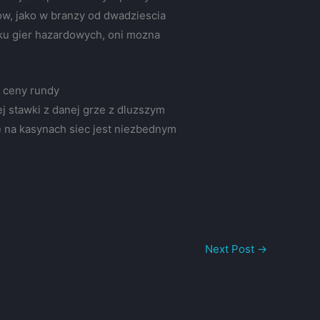
tow, jako w branzy od dwadziescia
nku gier hazardowych, oni mozna
j ceny rundy
j stawki z danej grze z dluzszym
e na kasynach siec jest niezbednym
Next Post
→