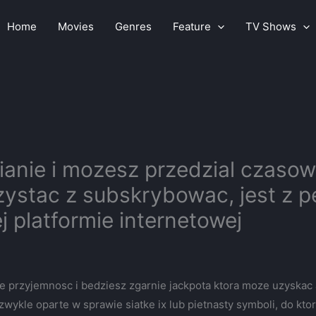
Home
Movies
Genres
Feature
TV Shows
anie i mozesz przedzial czasow
zystac z subskrybowac, jest z 
j platformie internetowej
przyjemnosc i bedziesz zgarnie jackpota ktora moze uzyskac a
, zwykle oparte w sprawie siatke ix lub pietnasty symboli, do k