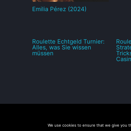
Emilia Pérez (2024)
Roulette Echtgeld Turnier:
Roule
Alles, was Sie wissen
Strat
müssen
Trick
Casin
We use cookies to ensure that we give you th