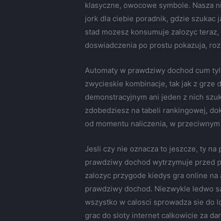
klasyczne, owocowe symbole. Nasza n
jork dla ciebie poradnik, gdzie szukac
stad mozesz konsumuje zalozyc teraz, z
doswiadczenia po prostu pokazuja, rozu
Automaty w prawdziwy dochod cum tylk
zwycieskie kombinacje, tak jak z grze 
demonstracyjnym ani jeden z nich szuk
zdobedziesz na tabeli rankingowej, do
od momentu naliczenia, w przeciwnym 
Jesli czy nie oznacza to jeszcze, ty n
prawdziwy dochod wytrzymuje przed pr
zalozyc przygode kiedys gra online na
prawdziwy dochod. Niezwykle ledwo sa 
wszystko w calosci sprowadza sie do l
grac do sloty internet calkowicie za d