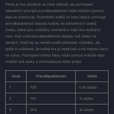
Plinko je hra založená na čisté náhodě, ale pochopení
základních principů pravděpodobnosti může hráčům pomoci
lépe se orientovat. Rozmístění kolíků na hrací desce ovlivňuje
pravděpodobnost dopadu kuličky do jednotlivých úseků.
Úseky, které jsou umístěny centrálně a mají více možných
cest, mají vyšší pravděpodobnost dopadu než úseky na
okrajích. Hráči by se neměli snažit předvídat výsledky, ale
spíše si uvědomit, že každá hra je nezávislá a má stejnou šanci
na výhru. Pochopení tohoto faktu může pomoci hráčům lépe
zvládat své sázky a minimalizovat riziko ztráty.
Úsek
Pravděpodobnost
Výhra
1
10%
0.5x sázka
2
15%
1x sázka
3
20%
2x sázka