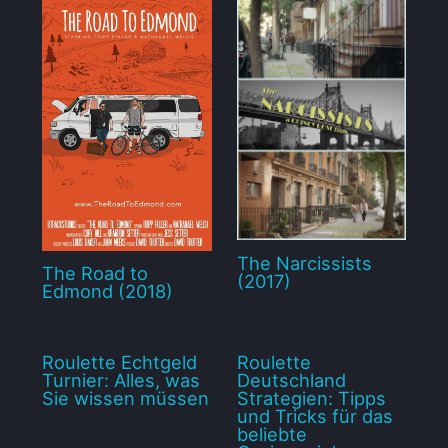
The Narcissists
The Road to
(2017)
Edmond (2018)
Roulette Echtgeld
Roulette
Turnier: Alles, was
Deutschland
Sie wissen müssen
Strategien: Tipps
und Tricks für das
beliebte