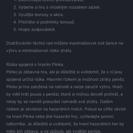
Vyberte si hru s vhodným rozsahem sázek.
Využijte bonusy a akce.
Přečtěte si podmínky bonusů.
Hrajte zodpovědně.
Dodržováním těchto rad můžete maximalizovat své šance na
výhru a minimalizovat riziko ztráty.
Rizika spojená s hraním Plinka
Plinko je zábavná hra, ale je důležité si uvědomit, že s ní jsou
spojená určitá rizika. Hlavním rizikem je možnost ztráty peněz.
Plinko je hra založená na náhodě a nelze zaručit výhru. Hráči
by měli hrát pouze s penězi, které si mohou dovolit prohrát, a
nikdy by se neměli pokoušet nahradit své ztráty. Dalším
rizikem je závislost na hazardních hrách. Pokud se cítíte závislí
na hraní Plinka nebo jiné hazardní hry, vyhledejte pomoc
odborníka. Je důležité si uvědomit, že hraní hazardních her by
mělo být zábava, a ne způsob, jak vydělat peníze.