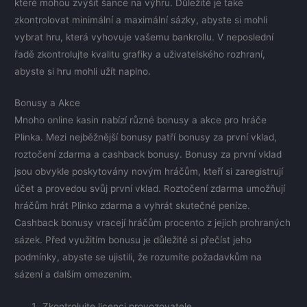
které mohou zvýšit šance na výhru. Důležité je také
zkontrolovat minimální a maximální sázky, abyste si mohli
vybrat hru, která vyhovuje vašemu bankrollu. V neposlední
řadě zkontrolujte kvalitu grafiky a uživatelského rozhraní,
abyste si hru mohli užít naplno.
Bonusy a Akce
Mnoho online kasin nabízí různé bonusy a akce pro hráče
Plinka. Mezi nejběžnější bonusy patří bonusy za první vklad,
roztočení zdarma a cashback bonusy. Bonusy za první vklad
jsou obvykle poskytovány novým hráčům, kteří si zaregistrují
účet a provedou svůj první vklad. Roztočení zdarma umožňují
hráčům hrát Plinko zdarma a vyhrát skutečné peníze.
Cashback bonusy vracejí hráčům procento z jejich prohraných
sázek. Před využitím bonusu je důležité si přečíst jeho
podmínky, abyste se ujistili, že rozumíte požadavkům na
sázení a dalším omezením.
Zkontrolujte licenci provozovatele.