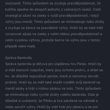
současně. Tímto způsobem se zvyšuje pravděpodobnost, že
kulička spadne do alespoň jednoho z vybraných úseků. Další
strategií je sázet na úseky s vyšší pravděpodobností, i když
výhry jsou menší. Tímto způsobem se minimalizuje riziko ztráty
a zvyšuje se šance na pravidelné výhry. Hráči by se také měli
vyvarovat sázek na úseky s velmi nízkou pravděpodobností a
velmi vysokou výhrou, protože šance na výhru jsou v tomto
případě velmi malé.
Správa Bankrollu
Správa bankrollu je klíčová pro úspěšnou hru Plinko. Hráči by
si měli stanovit rozpočet, který jsou ochotni prohru, a držet se
ho. Je důležité nepoužívat peníze, které si nemohou dovolit
prohrát. Hráči by se měli také snažit rozdělit svůj bankroll na
menší sázky a hrát s nízkou sázkou na kolo. Tímto způsobem
se minimalizuje riziko rychlé ztráty celého bankrollu. Dále je
důležité si uvědomit, že Plinko je hra založená na náhodě a
nelze zaručit výhru. Hráči by měli hrát pro zábavu a ne pro