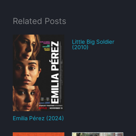
Related Posts
Little Big Soldier
(2010)
Emilia Pérez (2024)