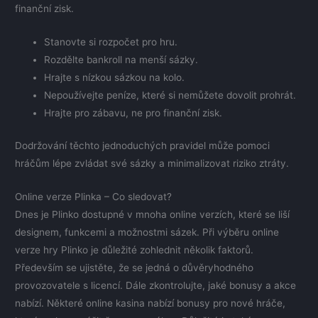
finanční zisk.
Stanovte si rozpočet pro hru.
Rozdělte bankroll na menší sázky.
Hrajte s nízkou sázkou na kolo.
Nepoužívejte peníze, které si nemůžete dovolit prohrát.
Hrajte pro zábavu, ne pro finanční zisk.
Dodržování těchto jednoduchých pravidel může pomoci
hráčům lépe zvládat své sázky a minimalizovat riziko ztráty.
Online verze Plinka – Co sledovat?
Dnes je Plinko dostupné v mnoha online verzích, které se liší
designem, funkcemi a možnostmi sázek. Při výběru online
verze hry Plinko je důležité zohlednit několik faktorů.
Především se ujistěte, že se jedná o důvěryhodného
provozovatele s licencí. Dále zkontrolujte, jaké bonusy a akce
nabízí. Některé online kasina nabízí bonusy pro nové hráče,