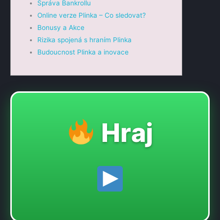
Správa Bankrollu
Online verze Plinka – Co sledovat?
Bonusy a Akce
Rizika spojená s hraním Plinka
Budoucnost Plinka a inovace
Hraj