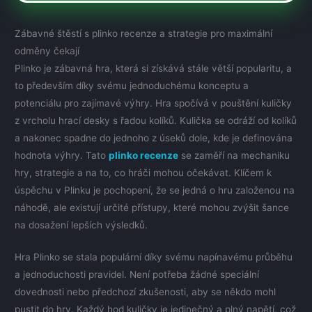
Zábavné štěstí s plinko recenze a strategie pro maximální
odměny čekají
Plinko je zábavná hra, která si získává stále větší popularitu, a
to především díky svému jednoduchému konceptu a
potenciálu pro zajímavé výhry. Hra spočívá v pouštění kuličky
z vrcholu hrací desky s řadou kolíků. Kulička se odráží od kolíků
a nakonec spadne do jednoho z úseků dole, kde je definována
hodnota výhry. Tato
plinko recenze
se zaměří na mechaniku
hry, strategie a na to, co hráči mohou očekávat. Klíčem k
úspěchu v Plinku je pochopení, že se jedná o hru založenou na
náhodě, ale existují určité přístupy, které mohou zvýšit šance
na dosažení lepších výsledků.
Hra Plinko se stala populární díky svému napínavému průběhu
a jednoduchosti pravidel. Není potřeba žádné speciální
dovednosti nebo předchozí zkušenosti, aby se někdo mohl
pustit do hry. Každý hod kuličky je jedinečný a plný napětí, což