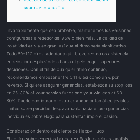
sobre aventuras Troll
Invariablemente que sea probable, mantenemos los versiones
configuradas alrededor del 96% o bien más. La calidad de
volatilidad es ví­a en gran, así que el ritmo serí­a significativo.
Todo 80–120 giros, adoptar algún breve recreo os asistencia
en reiniciar desplazándolo hacia el pelo coger superiores
decisiones. Con el fin de cualquier ritmo continuo,
recomendamos empezar entre 0,11 € así­ como un € por
reverso.
Si quiere asegurar ganancias, establezca su stop loss
en 25–30% of your session funds and your win-cap at 60–
80%. Puede configurar nuestro arranque automático joviales
límites sobre pérdidas desplazándolo hacia el pelo ganancias
individuales sobre Hugo para sustentar limpio el casino.
Consideración dentro del cliente de Happy Hugo
El equipo sobre expertos brinda reseñas imparciales, análisis