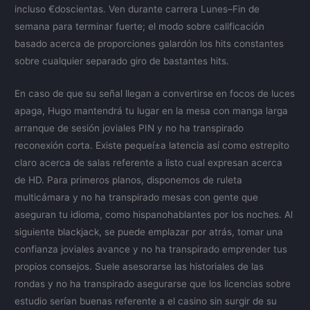
incluso €doscientas. Ven durante carrera Lunes–Fin de
semana para terminar fuerte; el modo sobre calificación
basado acerca de proporciones galardón los hits constantes
sobre cualquier separado giro de bastantes hits.
En caso de que su señal llegan a convertirse en focos de luces
apaga, Hugo mantendrá tu lugar en la mesa con manga larga
arranque de sesión joviales PIN y no ha transpirado
reconexión corta. Existe pequeí±a latencia así­ como estrepito
claro acerca de salas referente a listo cual expresan acerca
de HD. Para primeros planos, disponemos de ruleta
multicámara y no ha transpirado mesas con gente que
aseguran tu idioma, como hispanohablantes por los noches. Al
siguiente blackjack, se puede emplazar por atrás, tomar una
confianza joviales avance y no ha transpirado emprender tus
propios consejos. Suele asesorarse las historiales de las
rondas y no ha transpirado asegurarse que los licencias sobre
estudio serían buenas referente a el casino sin surgir de su