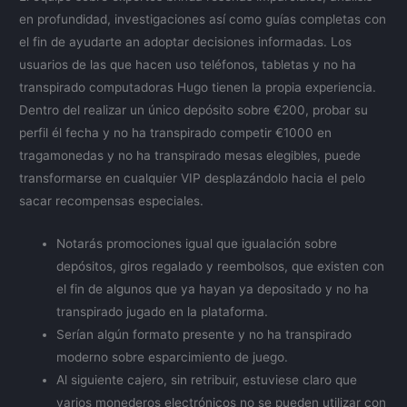
en profundidad, investigaciones así­ como guías completas con
el fin de ayudarte an adoptar decisiones informadas. Los
usuarios de las que hacen uso teléfonos, tabletas y no ha
transpirado computadoras Hugo tienen la propia experiencia.
Dentro del realizar un único depósito sobre €200, probar su
perfil él fecha y no ha transpirado competir €1000 en
tragamonedas y no ha transpirado mesas elegibles, puede
transformarse en cualquier VIP desplazándolo hacia el pelo
sacar recompensas especiales.
Notarás promociones igual que igualación sobre
depósitos, giros regalado y reembolsos, que existen con
el fin de algunos que ya hayan ya depositado y no ha
transpirado jugado en la plataforma.
Serían algún formato presente y no ha transpirado
moderno sobre esparcimiento de juego.
Al siguiente cajero, sin retribuir, estuviese claro que
varios monederos electrónicos no se pueden utilizar con