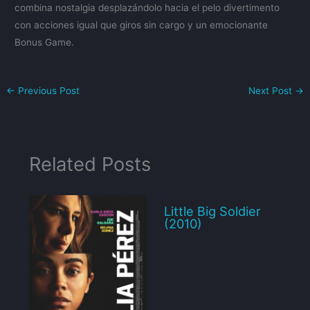
combina nostalgia desplazándolo hacia el pelo divertimento
con acciones igual que giros sin cargo y un emocionante
Bonus Game.
←
Previous Post
Next Post
→
Related Posts
Little Big Soldier
(2010)