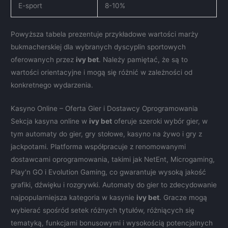
E-sport
8-10%
Powyższa tabela prezentuje przykładowe wartości marży
bukmacherskiej dla wybranych dyscyplin sportowych
oferowanych przez
ivy bet
. Należy pamiętać, że są to
wartości orientacyjne i mogą się różnić w zależności od
konkretnego wydarzenia.
Kasyno Online – Oferta Gier i Dostawcy Oprogramowania
Sekcja kasyna online w
ivy bet
oferuje szeroki wybór gier, w
tym automaty do gier, gry stołowe, kasyno na żywo i gry z
jackpotami. Platforma współpracuje z renomowanymi
dostawcami oprogramowania, takimi jak NetEnt, Microgaming,
Play'n GO i Evolution Gaming, co gwarantuje wysoką jakość
grafiki, dźwięku i rozgrywki. Automaty do gier to zdecydowanie
najpopularniejsza kategoria w kasynie
ivy bet
. Gracze mogą
wybierać spośród setek różnych tytułów, różniących się
tematyką, funkcjami bonusowymi i wysokością potencjalnych