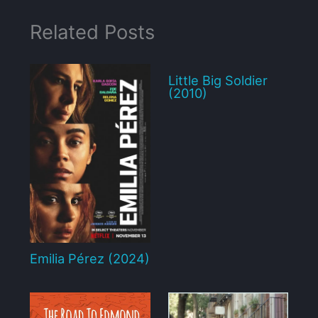
Related Posts
Little Big Soldier
(2010)
Emilia Pérez (2024)