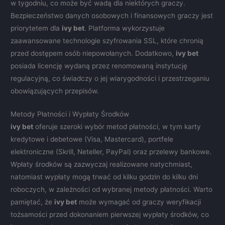
w tygodniu, co może być wadą dla niektórych graczy.
Bezpieczeństwo danych osobowych i finansowych graczy jest
priorytetem dla
ivy bet
. Platforma wykorzystuje
zaawansowane technologie szyfrowania SSL, które chronią
przed dostępem osób niepowołanych. Dodatkowo,
ivy bet
posiada licencję wydaną przez renomowaną instytucję
regulacyjną, co świadczy o jej wiarygodności i przestrzeganiu
obowiązujących przepisów.
Metody Płatności i Wypłaty Środków
ivy bet
oferuje szeroki wybór metod płatności, w tym karty
kredytowe i debetowe (Visa, Mastercard), portfele
elektroniczne (Skrill, Neteller, PayPal) oraz przelewy bankowe.
Wpłaty środków są zazwyczaj realizowane natychmiast,
natomiast wypłaty mogą trwać od kilku godzin do kilku dni
roboczych, w zależności od wybranej metody płatności. Warto
pamiętać, że
ivy bet
może wymagać od graczy weryfikacji
tożsamości przed dokonaniem pierwszej wypłaty środków, co