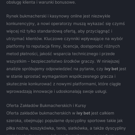
obsługę klienta i warunki bonusowe.
Rynek bukmacherski i kasynowy online jest niezwykle
konkurencyjny, a nowi operatorzy muszą wykazać się czymś
więcej niż tylko standardową ofertą, aby przyciągnąć i
utrzymać klientów. Kluczowe czynniki wpływające na wybór
platformy to reputacja firmy, licencja, dostępność różnych
metod płatności, jakość wsparcia technicznego i przede
wszystkim – bezpieczeństwo środków graczy. W niniejszej
analizie spróbujemy odpowiedzieć na pytanie, czy
ivy bet
jest
w stanie sprostać wymaganiom współczesnego gracza i
skutecznie konkurować z nowymi platformami, które ciągle
wprowadzają innowacje i udoskonalają swoje usługi.
Oferta Zakładów Bukmacherskich i Kursy
Oferta zakładów bukmacherskich w
ivy bet
jest całkiem
szeroka, obejmując popularne dyscypliny sportowe takie jak
piłka nożna, koszykówka, tenis, siatkówka, a także dyscypliny