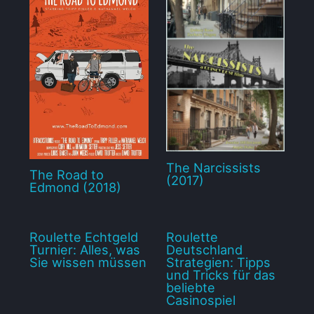
The Narcissists
The Road to
(2017)
Edmond (2018)
Roulette Echtgeld
Roulette
Turnier: Alles, was
Deutschland
Sie wissen müssen
Strategien: Tipps
und Tricks für das
beliebte
Casinospiel