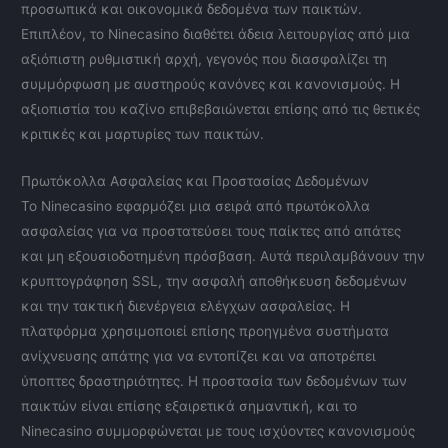
προσωπικά και οικονομικά δεδομένα των παικτών.
Επιπλέον, το Ninecasino διαθέτει άδεια λειτουργίας από μια
αξιόπιστη ρυθμιστική αρχή, γεγονός που διασφαλίζει τη
συμμόρφωση με αυστηρούς κανόνες και κανονισμούς. Η
αξιοπιστία του καζίνο επιβεβαιώνεται επίσης από τις θετικές
κριτικές και μαρτυρίες των παικτών.
Πρωτόκολλα Ασφαλείας και Προστασίας Δεδομένων
Το Ninecasino εφαρμόζει μια σειρά από πρωτόκολλα
ασφαλείας για να προστατεύσει τους παίκτες από απάτες
και μη εξουσιοδοτημένη πρόσβαση. Αυτά περιλαμβάνουν την
κρυπτογράφηση SSL, την ασφαλή αποθήκευση δεδομένων
και την τακτική διενέργεια ελέγχων ασφαλείας. Η
πλατφόρμα χρησιμοποιεί επίσης προηγμένα συστήματα
ανίχνευσης απάτης για να εντοπίζει και να αποτρέπει
ύποπτες δραστηριότητες. Η προστασία των δεδομένων των
παικτών είναι επίσης εξαιρετικά σημαντική, και το
Ninecasino συμμορφώνεται με τους ισχύοντες κανονισμούς