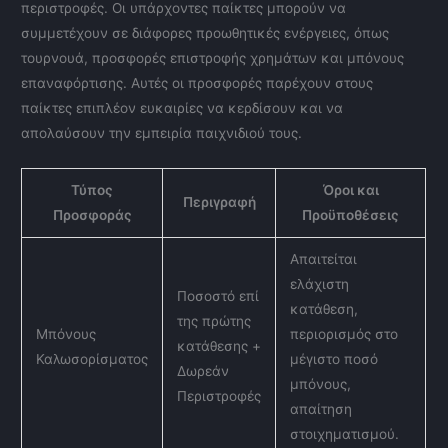
περιστροφές. Οι υπάρχοντες παίκτες μπορούν να
συμμετέχουν σε διάφορες προωθητικές ενέργειες, όπως
τουρνουά, προσφορές επιστροφής χρημάτων και μπόνους
επαναφόρτισης. Αυτές οι προσφορές παρέχουν στους
παίκτες επιπλέον ευκαιρίες να κερδίσουν και να
απολαύσουν την εμπειρία παιχνιδιού τους.
Τύπος
Όροι και
Περιγραφή
Προσφοράς
Προϋποθέσεις
Απαιτείται
ελάχιστη
Ποσοστό επί
κατάθεση,
της πρώτης
Μπόνους
περιορισμός στο
κατάθεσης +
Καλωσορίσματος
μέγιστο ποσό
Δωρεάν
μπόνους,
Περιστροφές
απαίτηση
στοιχηματισμού.