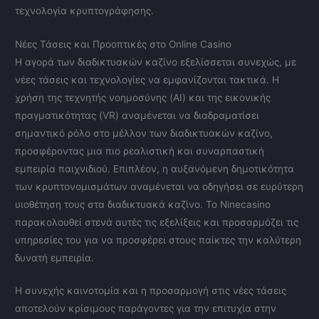
τεχνολογία κρυπτογράφησης.
Νέες Τάσεις και Προοπτικές στο Online Casino
Η αγορά των διαδικτυακών καζίνο εξελίσσεται συνεχώς, με
νέες τάσεις και τεχνολογίες να εμφανίζονται τακτικά. Η
χρήση της τεχνητής νοημοσύνης (AI) και της εικονικής
πραγματικότητας (VR) αναμένεται να διαδραματίσει
σημαντικό ρόλο στο μέλλον των διαδικτυακών καζίνο,
προσφέροντας μια πιο ρεαλιστική και συναρπαστική
εμπειρία παιχνιδιού. Επιπλέον, η αυξανόμενη δημοτικότητα
των κρυπτονομισμάτων αναμένεται να οδηγήσει σε ευρύτερη
υιοθέτηση τους στα διαδικτυακά καζίνο. Το Ninecasino
παρακολουθεί στενά αυτές τις εξελίξεις και προσαρμόζει τις
υπηρεσίες του για να προσφέρει στους παίκτες την καλύτερη
δυνατή εμπειρία.
Η συνεχής καινοτομία και η προσαρμογή στις νέες τάσεις
αποτελούν κρίσιμους παράγοντες για την επιτυχία στην