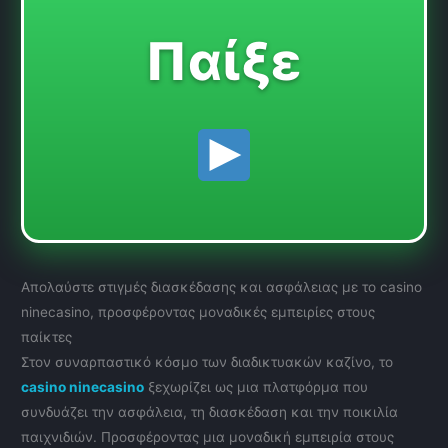
Παίξε
Απολαύστε στιγμές διασκέδασης και ασφάλειας με το casino
ninecasino, προσφέροντας μοναδικές εμπειρίες στους
παίκτες
Στον συναρπαστικό κόσμο των διαδικτυακών καζίνο, το
casino ninecasino
ξεχωρίζει ως μια πλατφόρμα που
συνδυάζει την ασφάλεια, τη διασκέδαση και την ποικιλία
παιχνιδιών. Προσφέροντας μια μοναδική εμπειρία στους