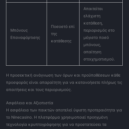
Απαιτείται
ελάχιστη
κατάθεση,
Ποσοστό επί
Μπόνους
περιορισμός στο
της
Επαναφόρτισης
μέγιστο ποσό
κατάθεσης
μπόνους,
απαίτηση
στοιχηματισμού.
Η προσεκτική ανάγνωση των όρων και προϋποθέσεων κάθε
προσφοράς είναι απαραίτητη για να κατανοήσετε πλήρως τις
απαιτήσεις και τους περιορισμούς.
Ασφάλεια και Αξιοπιστία
Η ασφάλεια των παικτών αποτελεί ύψιστη προτεραιότητα για
το Ninecasino. Η πλατφόρμα χρησιμοποιεί προηγμένη
τεχνολογία κρυπτογράφησης για να προστατεύσει τα