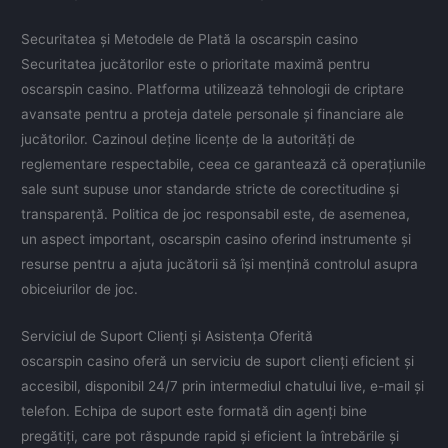
Securitatea și Metodele de Plată la oscarspin casino
Securitatea jucătorilor este o prioritate maximă pentru
oscarspin casino. Platforma utilizează tehnologii de criptare
avansate pentru a proteja datele personale și financiare ale
jucătorilor. Cazinoul deține licențe de la autorități de
reglementare respectabile, ceea ce garantează că operațiunile
sale sunt supuse unor standarde stricte de corectitudine și
transparență. Politica de joc responsabil este, de asemenea,
un aspect important, oscarspin casino oferind instrumente și
resurse pentru a ajuta jucătorii să își mențină controlul asupra
obiceiurilor de joc.
Serviciul de Suport Clienți și Asistența Oferită
oscarspin casino oferă un serviciu de suport clienți eficient și
accesibil, disponibil 24/7 prin intermediul chatului live, e-mail și
telefon. Echipa de suport este formată din agenți bine
pregătiți, care pot răspunde rapid și eficient la întrebările și