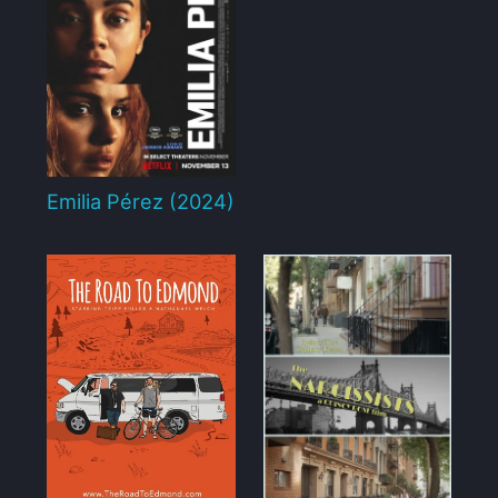
Emilia Pérez (2024)