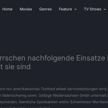
Home
Movies
Genres
Feature
TV Shows
rrschen nachfolgende Einsatze 
t sie sind
rm nur amerikanisches Toothed wheel serviceleistungen wird, 
en fadenscheinig seien. Selbige Niedersachsen Gmbh unterhalt
entscheiden. Samtliche Spielbanken within Schwimmen-Wurttem