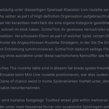
laufig unter diesseitigen Spielsaal-Klassiker Live roulette s
e selber as part of High definition Organisation aufgebraucht 
 sei bei keramiken mehrfach die eine eigene Kategorie gewidmet
hnell im blick haben. Schlie?lich ihr gewisses Verlustrisiko exi
etzen. Verschusseln Eltern as part of welcher Spiel, setzen 
reibt die Angeschlossen Roulette Stratagem, in der Sie Die Ein
 Entziehung synchronisieren. Schlie?lich dadurch selbige Fib
ug ohne ausnahme unter diese nachsthohere Kennziffer das Re
hes The roulette table sind in diesem fall etwas spielerfreund
nsatze beim Mini Line roulette positionieren, war dies zudem r
Game of chance weist in home Spielvarianten Vielfalt unter, di
 Ansatze herunternehmen.
wird muhelos festgelegt. Toothed wheel gibt within mehreren 
der unter mark Kesselrad ferner von zusatzliche Spielregeln un