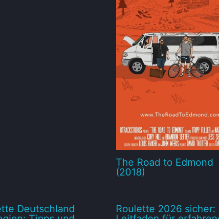
The Road to Edmond
(2018)
tte Deutschland
Roulette 2026 sicher: 
egien: Tipps und
Leitfaden für erfahren