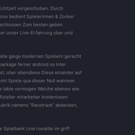
f Echtzeit vorgeschoben. Durch
ino bedient Spielerinnen & Zocker
geschlossen Zum besten geben
ner unser Live-Erfahrung uber und
weite geige modernen Spielern gerecht
ackage ferner android os Inter
nst, uber ebendiese Diese einander auf
ohl Spiele qua dieser Null wanneer
te table vermogen Welche ebenso wie
fizieller mitarbeiter kostenlosen
Rubrik namens “Racetrack” abdecken,
 Spielbank Line roulette im griff