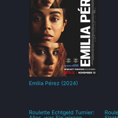
Emilia Pérez (2024)
Roulette Echtgeld Turnier:
Roule
Alles, was Sie wissen
Strat