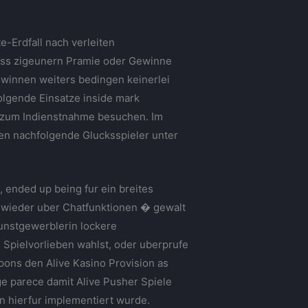
e-Erdfall nach verleiten
ass zigeunern Pramie oder Gewinne
gewinnen weiters bedingen keinerlei
folgende Einsatze inside mark
n zum Indienstnahme besuchen. Im
en nachfolgende Glucksspieler unter
 ended up being fur ein breites
 wieder uber Chatfunktionen � gewalt
unstgewerblerin lockere
 Spielvorlieben wahlst, oder uberprufe
pons den Alive Kasino Provision as
e parece damit Alive Pusher Spiele
in hierfur implementiert wurde.