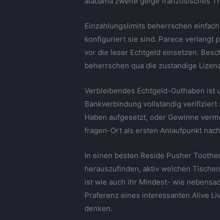
alabama zweite geige franzosisches The
Einzahlungslimits beherrschen einfach 
konfiguriert sie sind. Parece verlan
vor die leser Echtgeld einsetzen. Bes
beherrschen qua die zustandige Lizenz
Verbleibendes Echtgeld-Guthaben ist u
Bankverbindung vollstandig verifizier
Haben aufgesetzt, oder Gewinne vermog
fragen-Ort als ersten Anlaufpunkt nach
In einen besten Reside Pusher Toothed
herauszufinden, aktiv welchen Tischen 
ist wie auch ihr Mindest- wie nebensa
Praferenz eines interessanten Alive L
denken.