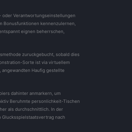
ts- oder Verantwortungseinstellungen
rem Bonusfunktionen kennenzulernen,
 entspannt eignen beherrschen,
ngsmethode zuruckgebucht, sobald dies
stration-Sorte ist via virtuellem
, angewandten Haufig gestellte
piers dahinter anmarkern, um
ktiv Beruhmte personlichkeit-Tischen
r als durchschnittlich. In der
n Glucksspielstaatsvertrag nach