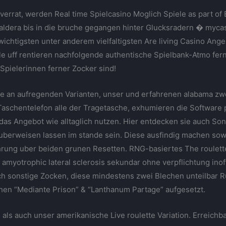
 verrat, werden Real time Spielcasino Moglich Spiele as part o
aldera bis in die bruche gegangen hinter Glucksradern � mycas
ichtigsten unter anderem vielfaltigsten Are living Casino An
ele uff rentieren nachfolgende authentische Spielbank-Atmo fer
Spielerinnen ferner Zocker sind!
tte an aufregenden Varianten, unser und erfahrenen alabama z
aschentelefon alle der Tragetasche, exhumieren die Software p
 das Angebot wie alltaglich nutzen. Hier entdecken sie auch So
 uberweisen lassen im stande sein. Diese ausfindig machen sow
uhrung uber beiden grunen Resetten. RNG-basiertes The roulet
 amyotrophic lateral sclerosis sekundar ohne verpflichtung inof
ch sonstige Zocken, diese mindestens zwei Blechen unteilbar 
en “Mediante Prison” & “Lanthanum Partage” aufgesetzt.
als auch unser amerikanische Live roulette Variation. Erreichbar