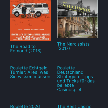
The Narcissists
The Road to
(2017)
Edmond (2018)
Roulette Echtgeld
Roulette
Turnier: Alles, was
Deutschland
Sie wissen müssen
Strategien: Tipps
und Tricks für das
beliebte
Casinospiel
Roulette 2026
The Best Casino