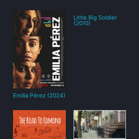
Little Big Soldier
(2010)
Emilia Pérez (2024)