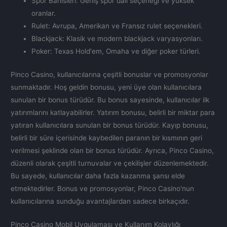
Spor Bahisleri: Geniş spor dalı seçeneği ve yüksek
oranlar.
Rulet: Avrupa, Amerikan ve Fransız rulet seçenekleri.
Blackjack: Klasik ve modern blackjack varyasyonları.
Poker: Texas Hold'em, Omaha ve diğer poker türleri.
Pinco Casino, kullanıcılarına çeşitli bonuslar ve promosyonlar
sunmaktadır. Hoş geldin bonusu, yeni üye olan kullanıcılara
sunulan bir bonus türüdür. Bu bonus sayesinde, kullanıcılar ilk
yatırımlarını katlayabilirler. Yatırım bonusu, belirli bir miktar para
yatıran kullanıcılara sunulan bir bonus türüdür. Kayıp bonusu,
belirli bir süre içerisinde kaybedilen paranın bir kısmının geri
verilmesi şeklinde olan bir bonus türüdür. Ayrıca, Pinco Casino,
düzenli olarak çeşitli turnuvalar ve çekilişler düzenlemektedir.
Bu sayede, kullanıcılar daha fazla kazanma şansı elde
etmektedirler. Bonus ve promosyonlar, Pinco Casino'nun
kullanıcılarına sunduğu avantajlardan sadece birkaçıdır.
Pinco Casino Mobil Uygulaması ve Kullanım Kolaylığı