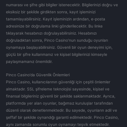
numarası ve şifre gibi bilgiler istenecektir. Bilgilerinizi doğru ve
eksiksiz bir şekilde girdikten sonra, kayıt işleminizi
tamamlayabilirsiniz. Kayıt işleminizin ardından, e-posta
adresinize bir doğrulama linki gönderilecektir. Bu linke
tıklayarak hesabınızı doğrulayabilirsiniz. Hesabınızı
doğruladıktan sonra, Pinco Casino'nun sunduğu oyunları
oynamaya başlayabilirsiniz. Güvenli bir oyun deneyimi için,
güçlü bir şifre kullanmanız ve kişisel bilgilerinizi kimseyle
paylaşmamanız önemlidir.
Pinco Casino’da Güvenlik Önlemleri
Pinco Casino, kullanıcılarının güvenliği için çeşitli önlemler
almaktadır. SSL şifreleme teknolojisi sayesinde, kişisel ve
finansal bilgileriniz güvenli bir şekilde saklanmaktadır. Ayrıca,
platformda yer alan oyunlar, bağımsız kuruluşlar tarafından
düzenli olarak denetlenmektedir. Bu sayede, oyunların adil ve
şeffaf bir şekilde oynandığı garanti edilmektedir. Pinco Casino,
aynı zamanda sorumlu oyun oynamayı teşvik etmektedir.