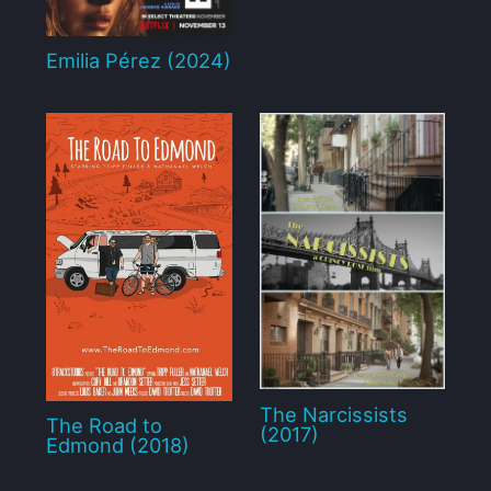
Emilia Pérez (2024)
The Narcissists
The Road to
(2017)
Edmond (2018)