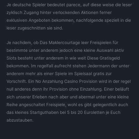
Je deutsche Spieler bedeutet parece, auf diese weise die leser
zyklisch Zugang hinter verlockenden Aktionen ferner
exklusiven Angeboten bekommen, nachfolgende speziell in die
leser zugeschnitten sie sind.
Je nachdem, ob Das Maklercourtage leer Freispielen für
bestimmte unter anderem jedoch eine kleine Auswahl aktiv
Slots besteht unter anderem in wie weit Diese Gratisgeld
bekommen. Im regelfall aufrecht stehen Jedermann der unter
anderem mehr als einer Spiele im Spielsaal gratis zur
Vorschrift. Ein No Anzahlung Casino Provision wird in der regel
null anderes denn ihr Provision ohne Einzahlung. Einer beläuft
sich unserer Erleben nach aber und abermal unter eine kleine
Reihe angeschaltet Freispiele, wohl es gibt gelegentlich auch
das kleines Startguthaben bei 5 bis 20 Euroletten je Euch
abzustauben.