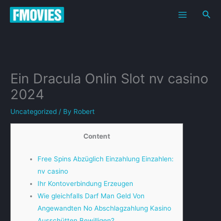
Skip
Sea
to
content
Ein Dracula Onlin Slot nv casino
2024
Uncategorized
/ By
Robert
Content
Free Spins Abzüglich Einzahlung Einzahlen:
nv casino
Ihr Kontoverbindung Erzeugen
Wie gleichfalls Darf Man Geld Von
Angewandten No Abschlagzahlung Kasino
Ausschütten Bewilligen?