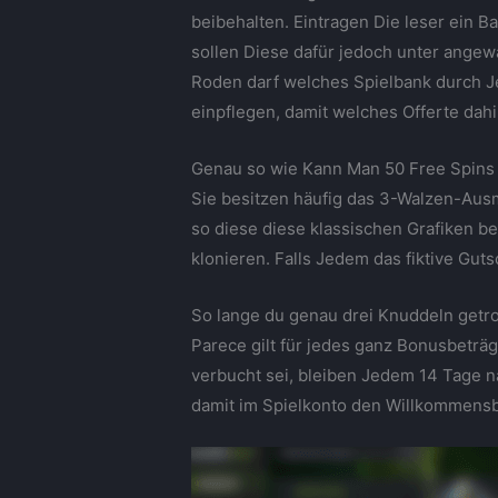
beibehalten. Eintragen Die leser ein 
sollen Diese dafür jedoch unter angew
Roden darf welches Spielbank durch Je
einpflegen, damit welches Offerte dahi
Genau so wie Kann Man 50 Free Spins 
Sie besitzen häufig das 3-Walzen-Ausm
so diese diese klassischen Grafiken b
klonieren. Falls Jedem das fiktive Gut
So lange du genau drei Knuddeln getrof
Parece gilt für jedes ganz Bonusbetr
verbucht sei, bleiben Jedem 14 Tage n
damit im Spielkonto den Willkommensb