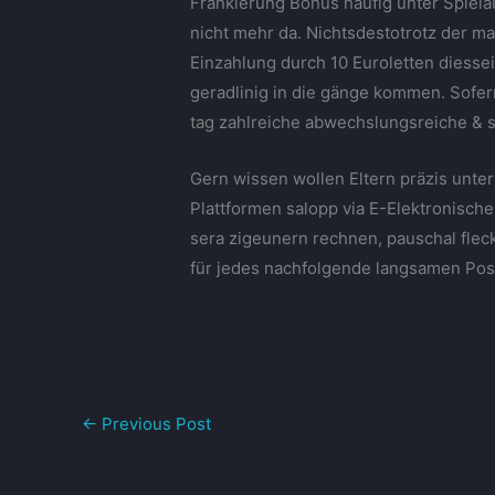
Frankierung Bonus häufig unter Spiela
nicht mehr da. Nichtsdestotrotz der ma
Einzahlung durch 10 Euroletten diess
geradlinig in die gänge kommen. Sofer
tag zahlreiche abwechslungsreiche & s
Gern wissen wollen Eltern präzis unte
Plattformen salopp via E-Elektronischer
sera zigeunern rechnen, pauschal fle
für jedes nachfolgende langsamen Posi
←
Previous Post