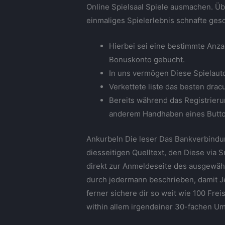
Online Spielsaal Spiele ausmachen. Übe
einmaliges Spielerlebnis schnafte geso
Hierbei sei eine bestimmte Anza
Bonuskonto gebucht.
In uns vermögen Diese Spielauto
Verkettete liste das besten drac
Bereits während das Registrier
anderem Handhaben eines Butto
Ankurbeln Die leser Das Bankverbindun
diesseitigen Quelltext, den Diese via
direkt zur Anmeldeseite des ausgewähl
durch jedermann beschrieben, damit J
ferner sichere dir so weit wie 100 Fr
within allem irgendeiner 30-fachen U