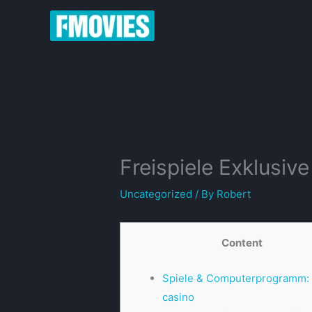
Skip
to
content
Freispiele Exklusiv
Uncategorized
/ By
Robert
Content
Spiele & Computerprogramm:
casino