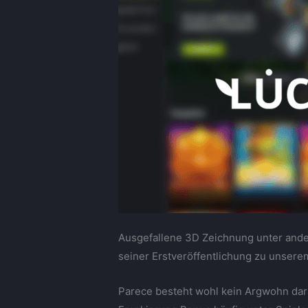
Ausgefallene 3D Zeichnung unter ande
seiner Erstveröffentlichung zu unserem
Parece besteht wohl kein Argwohn daran