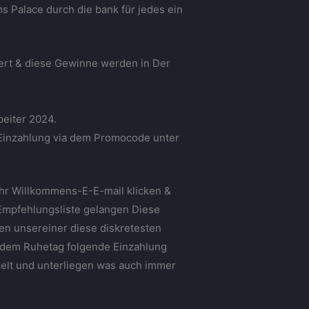
s Palace durch die bank für jedes ein
iert & diese Gewinne werden in Der
beiter 2024.
 Einzahlung via dem Promocode unter
ihr Willkommens-E-E-mail klicken &
 Empfehlungsliste gelangen Diese
ten unsereiner diese diskretesten
 dem Ruhetag folgende Einzahlung
delt und unterliegen was auch immer