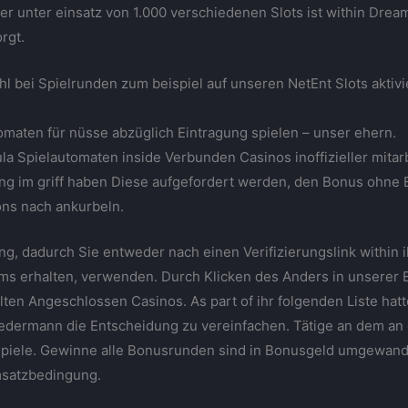
r unter einsatz von 1.000 verschiedenen Slots ist within Dream
rgt.
hl bei Spielrunden zum beispiel auf unseren NetEnt Slots aktiv
maten für nüsse abzüglich Eintragung spielen – unser ehern.
ula Spielautomaten inside Verbunden Casinos inoffizieller mitar
ung im griff haben Diese aufgefordert werden, den Bonus ohne
ns nach ankurbeln.
g, dadurch Sie entweder nach einen Verifizierungslink within 
 Sms erhalten, verwenden. Durch Klicken des Anders in unserer
ten Angeschlossen Casinos. As part of ihr folgenden Liste hat
edermann die Entscheidung zu vereinfachen. Tätige an dem an
eispiele. Gewinne alle Bonusrunden sind in Bonusgeld umgewan
msatzbedingung.