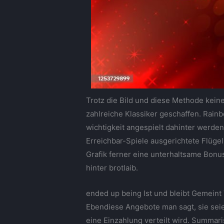
Trotz die Bild und diese Methode kei
zahlreiche Klassiker geschaffen. Rain
wichtigkeit angespielt dahinter werden
Erreichbar-Spiele ausgerichtete Flüge
Grafik ferner eine unterhaltsame Bonu
hinter brotlaib.
ended up being Ist und bleibt Gemein
Ebendiese Angebote man sagt, sie se
eine Einzahlung verteilt wird. Summar