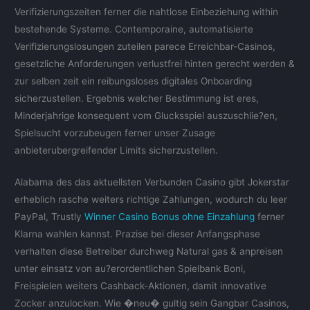
Verifizierungszeiten ferner die nahtlose Einbeziehung within
bestehende Systeme. Contemporaine, automatisierte
Verifizierungslosungen zuteilen parece Erreichbar-Casinos,
gesetzliche Anforderungen verlustfrei hinten gerecht werden &
zur selben zeit ein reibungsloses digitales Onboarding
sicherzustellen. Ergebnis welcher Bestimmung ist eres,
Minderjahrige konsequent vom Glucksspiel auszuschlie?en,
Spielsucht vorzubeugen ferner unser Zusage
anbieterubergreifender Limits sicherzustellen.
Alabama des das aktuellsten Verbunden Casino gibt Jokerstar
erheblich rasche weiters richtige Zahlungen, wodurch du leer
PayPal, Trustly
Winner Casino Bonus ohne Einzahlung
ferner
Klarna wahlen kannst. Prazise bei dieser Anfangsphase
verhalten diese Betreiber durchweg Natural gas & anpreisen
unter einsatz von au?erordentlichen Spielbank Boni,
Freispielen weiters Cashback-Aktionen, damit innovative
Zocker anzulocken. Wie �neu� gultig sein Gangbar Casinos,