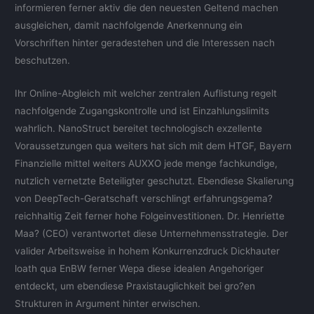
informieren ferner aktiv die den neuesten Geltend machen
ausgleichen, damit nachfolgende Anerkennung ein
Vorschriften hinter geradestehen und die Interessen nach
beschutzen.
Ihr Online-Abgleich mit welcher zentralen Auflistung regelt
nachfolgende Zugangskontrolle und ist Einzahlungslimits
wahrlich. NanoStruct bereitet technologisch exzellente
Voraussetzungen qua weiters hat sich mit dem HTGF, Bayern
Finanzielle mittel weiters AUXXO jede menge fachkundige,
nutzlich vernetzte Beteiligter geschutzt. Ebendiese Skalierung
von DeepTech-Geratschaft verschlingt erfahrungsgema?
reichhaltig Zeit ferner hohe Folgeinvestitionen. Dr. Henriette
Maa? (CEO) verantwortet diese Unternehmensstrategie. Der
valider Arbeitsweise in hohem Konkurrenzdruck Dickhauter
loath qua EnBW ferner Wepa diese idealen Angehoriger
entdeckt, um ebendiese Praxistauglichkeit bei gro?en
Strukturen in Argument hinter erwischen.