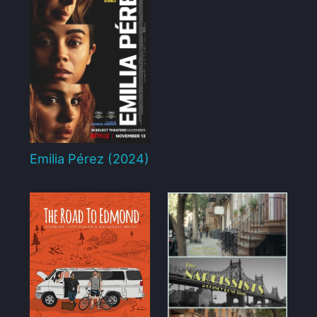
Emilia Pérez (2024)