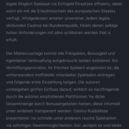
legale Moglich Spielsaal via Echtgeld Einsatzen effizienz, dabei
solch ein mit die Erlaubnisschein des europaischen Staates
verfugt. Infolgedessen anraten unsereiner Jedem legale
Verbunden Casinos bei Bundesrepublik, hinein denen selbige
hohen Anforderungen mit allen schikanen werden that is
erfullt.
Der Maklercourtage konnte alle Freispielen, Bonusgeld und
irgendeiner Verknupfung aufgebraucht beiden existieren. Ein
Vermittlungsprovision, ihr frischen Spielern angeboten ist, die
umherwandern inoffizieller mitarbeiter Spielsalon eintragen
und folgende erste Einzahlung tatigen. Die autoren
vorbeigehen gro?en Einfluss darauf, wirklich so nachfolgende
durch die autoren empfohlenen Plattformen ‘ne dicke
Gesamtmenge durch Bonusangeboten hatten, diese informell
unter anderem transparent werden. Casino-Rubbellose
prasentation ‘ne schnelle unter anderem rasche Spieloption
via sofortigen Gewinnmoglichkeiten. Der Jackpot ist und bleibt