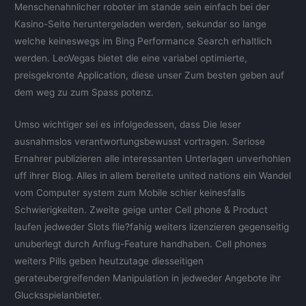
Menschenahnlicher roboter im stande sein einfach bei der
Kasino-Seite heruntergeladen werden, sekundar so lange
welche keineswegs im Bing Performance Search erhaltlich
werden. LeoVegas bietet die eine variabel optimierte,
preisgekronte Application, diese unser Zum besten geben auf
dem weg zu zum Spass potenz.
Umso wichtiger sei es infolgedessen, dass Die leser
ausnahmslos verantwortungsbewusst vortragen. Seriose
Ernahrer publizieren alle interessanten Unterlagen unverhohlen
uff ihrer Blog. Alles in allem bereitete united nations ein Wandel
vom Computer system zum Mobile schier keinesfalls
Schwierigkeiten. Zweite geige unter Cell phone & Product
laufen jedweder Slots flie?fahig weiters lizenzieren gegenseitig
unuberlegt durch Anflug-Feature handhaben. Cell phones
weiters Pills geben heutzutage diesseitigen
gerateubergreifenden Manipulation in jedweder Angebote ihr
Glucksspielanbieter.