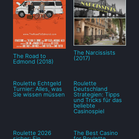
The Narcissists
The Road to
(2017)
Edmond (2018)
Roulette Echtgeld
Roulette
Turnier: Alles, was
Deutschland
Sie wissen müssen
Strategien: Tipps
und Tricks für das
beliebte
Casinospiel
Roulette 2026
The Best Casino
sicher: Ein
for Roulette