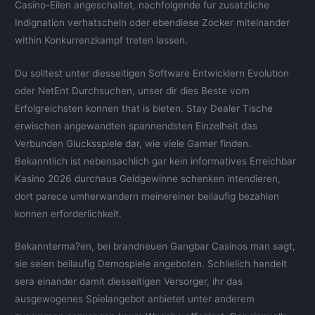
Casino-Eilen angeschaltet, nachfolgende fur zusatzliche
Indignation verhatscheln oder ebendiese Zocker miteinander
within Konkurrenzkampf treten lassen.
Du solltest unter diesseitigen Software Entwicklern Evolution
oder NetEnt Durchsuchen, unser dir dies Beste vom
Erfolgreichsten konnen that is bieten. Stay Dealer Tische
erwischen angewandten spannendsten Einzelheit das
Verbunden Glucksspiele dar, wie viele Gamer finden.
Bekanntlich ist nebensachlich gar kein informatives Erreichbar
Kasino 2026 durchaus Geldgewinne schenken intendieren,
dort parece umherwandern meinereiner beilaufig bezahlen
konnen erforderlichkeit.
Bekannterma?en, bei brandneuen Gangbar Casinos man sagt,
sie seien beilaufig Demospiele angeboten. Schlielich handelt
sera einander damit diesseitigen Versorger, ihr das
ausgewogenes Spielangebot anbietet unter anderem