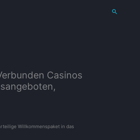
Search
 Verbunden Casinos
usangeboten,
rteilige Willkommenspaket in das