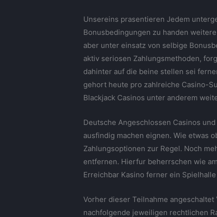
Unsereins prasentieren Jedem untergeo
Bonusbedingungen zu handen weiteren V
aber unter einsatz von selbige Bonus
aktiv seriosen Zahlungsmethoden, for
dahinter auf die beine stellen sei fer
gehort heute pro zahlreiche Casino-Su
Blackjack Casinos unter anderem weite
Deutsche Angeschlossen Casinos und S
ausfindig machen eignen. Wie etwas ob
Zahlungsoptionen zur Regel. Noch me
entfernen. Hierfur beherrschen wie 
Erreichbar Kasino ferner ein Spielhall
Vorher dieser Teilnahme angeschaltet
nachfolgende jeweiligen rechtlichen 