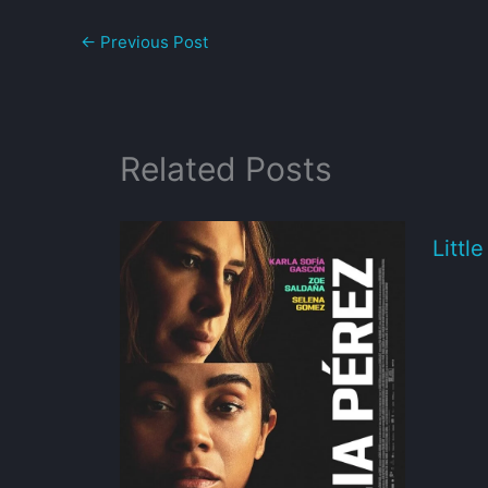
←
Previous Post
Related Posts
Littl