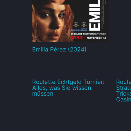
Emilia Pérez (2024)
Roulette Echtgeld Turnier:
Roule
Alles, was Sie wissen
Strat
müssen
Trick
Casin