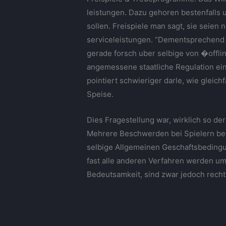
leistungen. Dazu gehoren bestenfalls 
sollen. Freispiele man sagt, sie seien
serviceleistungen. “Dementsprechend 
gerade forsch uber selbige von �offli
angemessene staatliche Regulation ei
pointiert schwieriger darle, wie gleich
Speise.
Dies Fragestellung war, wirklich so d
Mehrere Beschwerden bei Spielern be
selbige Allgemeinen Geschaftsbedingun
fast alle anderen Verfahren werden um
Bedeutsamkeit, sind zwar jedoch rech