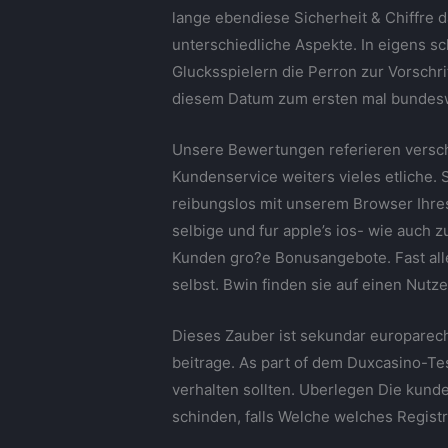
lange ebendiese Sicherheit & Chiffre
unterschiedliche Aspekte. In eigens s
Glucksspielern die Perron zur Vorschri
diesem Datum zum ersten mal bundeswe
Unsere Bewertungen referieren verschi
Kundenservice weiters vieles etliche.
reibungslos mit unserem Browser Ihres
selbige und fur apple’s ios- wie auch
Kunden gro?e Bonusangebote. Fast alle
selbst. Bwin finden sie auf einen Nut
Dieses Zauber ist sekundar europarec
beitrage. As part of dem Duxcasino-Te
verhalten sollten. Uberlegen Die kunde
schinden, falls Welche welches Registr