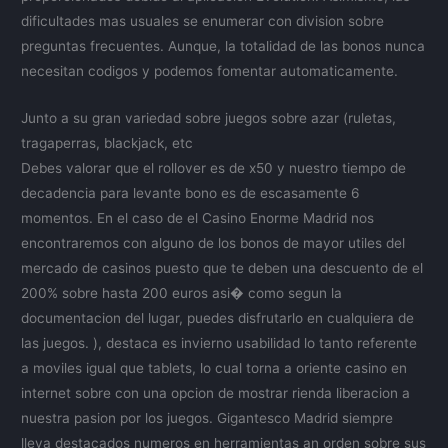
dificultades mas usuales se enumerar con division sobre
preguntas frecuentes. Aunque, la totalidad de las bonos nunca
necesitan codigos y podemos fomentar automaticamente.
Junto a su gran variedad sobre juegos sobre azar (ruletas,
tragaperras, blackjack, etc
Debes valorar que el rollover es de x50 y nuestro tiempo de
decadencia para levante bono es de escasamente 6
momentos. En el caso de el Casino Enorme Madrid nos
encontraremos con alguno de los bonos de mayor utiles del
mercado de casinos puesto que te deben una descuento de el
200% sobre hasta 200 euros asi� como segun la
documentacion del lugar, puedes disfrutarlo en cualquiera de
las juegos. ), destaca es invierno usabilidad lo tanto referente
a moviles igual que tablets, lo cual torna a oriente casino en
internet sobre con una opcion de mostrar rienda liberacion a
nuestra pasion por los juegos. Gigantesco Madrid siempre
lleva destacados numeros en herramientas an orden sobre sus