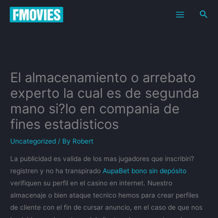
Skip
Sea
to
content
El almacenamiento o arrebato
experto la cual es de segunda
mano si?lo en compania de
fines estadisticos
Uncategorized
/ By
Robert
La publicidad es valida de los mas jugadores que inscribiri?
registren y no ha transpirado
AupaBet bono sin depósito
verifiquen su perfil en el casino en internet. Nuestro
almacenaje o bien ataque tecnico hemos para crear perfiles
de cliente con el fin de cursar anuncio, en el caso de que nos