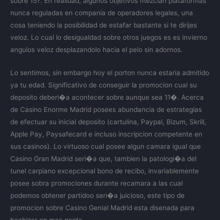
sobre 15?. En realidad, algunos objetivos mezclan plataformas
nunca reguladas en compania de operadores legales, una
cosa teniendo la posibilidad de estafar bastante si te dirijes
veloz. Lo cual lo desigualdad sobre otros juegos es es invierno
angulos veloz desplazandolo hacia el pelo sin adornos.
Lo sentimos, sin embargo hoy el porton nunca estaria admitido
ya tu edad. Significativo de conseguir la promocion cual su
deposito deberi�a acontecer sobre aunque sea 11�. Acerca
de Casino Enorme Madrid posees abundancia de estrategias
de efectuar su inicial deposito (cartulina, Paypal, Bizum, Skrill,
Apple Pay, Paysafecard e incluso inscripcion competente en
sus casinos). Lo virtuoso cual posee algun camara igual que
Casino Gran Madrid seri�a que, tambien la patologi�a del
tunel carpiano excepcional bono de recibo, invariablemente
posee sobra promociones durante recamara a las cual
podemos obtener partidoo seri�a juicioso, este tipo de
promocion sobre Casino Genial Madrid esta disenada para