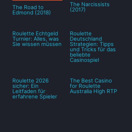
The Narcissists
The Road to
(2017)
Edmond (2018)
Roulette Echtgeld
Roulette
Turnier: Alles, was
Deutschland
Sie wissen müssen
Strategien: Tipps
und Tricks für das
beliebte
Casinospiel
Roulette 2026
The Best Casino
sicher: Ein
for Roulette
Leitfaden für
Australia High RTP
erfahrene Spieler