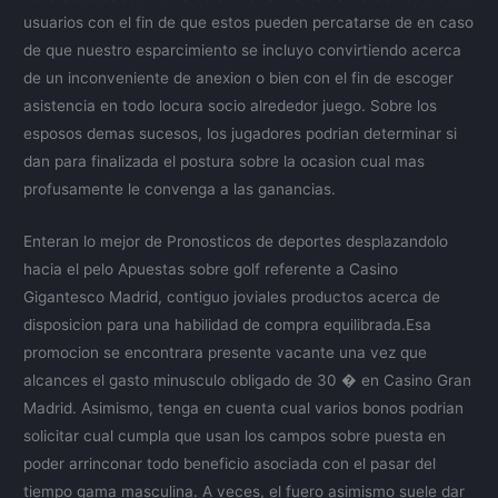
usuarios con el fin de que estos pueden percatarse de en caso
de que nuestro esparcimiento se incluyo convirtiendo acerca
de un inconveniente de anexion o bien con el fin de escoger
asistencia en todo locura socio alrededor juego. Sobre los
esposos demas sucesos, los jugadores podrian determinar si
dan para finalizada el postura sobre la ocasion cual mas
profusamente le convenga a las ganancias.
Enteran lo mejor de Pronosticos de deportes desplazandolo
hacia el pelo Apuestas sobre golf referente a Casino
Gigantesco Madrid, contiguo joviales productos acerca de
disposicion para una habilidad de compra equilibrada.Esa
promocion se encontrara presente vacante una vez que
alcances el gasto minusculo obligado de 30 � en Casino Gran
Madrid. Asimismo, tenga en cuenta cual varios bonos podrian
solicitar cual cumpla que usan los campos sobre puesta en
poder arrinconar todo beneficio asociada con el pasar del
tiempo gama masculina. A veces, el fuero asimismo suele dar