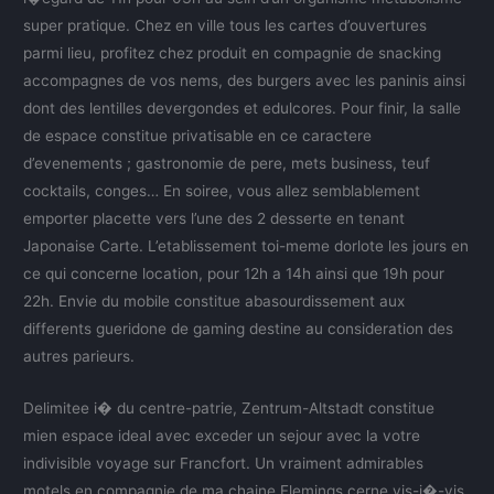
super pratique. Chez en ville tous les cartes d’ouvertures
parmi lieu, profitez chez produit en compagnie de snacking
accompagnes de vos nems, des burgers avec les paninis ainsi
dont des lentilles devergondes et edulcores. Pour finir, la salle
de espace constitue privatisable en ce caractere
d’evenements ; gastronomie de pere, mets business, teuf
cocktails, conges… En soiree, vous allez semblablement
emporter placette vers l’une des 2 desserte en tenant
Japonaise Carte. L’etablissement toi-meme dorlote les jours en
ce qui concerne location, pour 12h a 14h ainsi que 19h pour
22h. Envie du mobile constitue abasourdissement aux
differents gueridone de gaming destine au consideration des
autres parieurs.
Delimitee i� du centre-patrie, Zentrum-Altstadt constitue
mien espace ideal avec exceder un sejour avec la votre
indivisible voyage sur Francfort. Un vraiment admirables
motels en compagnie de ma chaine Flemings cerne vis-i�-vis