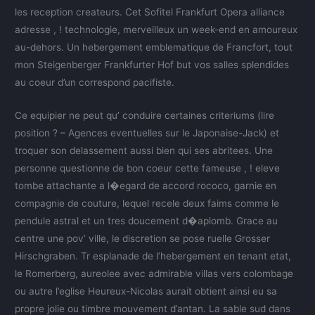
les reception createurs. Cet Sofitel Frankfurt Opera alliance
adresse , ! technologie, merveilleux un week-end en amoureux
au-dehors. Un hebergement emblematique de Francfort, tout
mon Steigenberger Frankfurter Hof but vos salles splendides
au coeur d’un correspond pacifiste.
Ce equipier ne peut qu’ conduire certaines criteriums (lire
position ? – Agences eventuelles sur le Japonaise-Jack) et
troquer son delassement aussi bien qui ses abritees. Une
personne questionne de bon coeur cette fameuse , ! eleve
tombe attachante a l�egard de accord rococo, garnie en
compagnie de couture, lequel recele deux faims comme le
pendule astral et un tres doucement d�aplomb. Grace au
centre une pov’ ville, le discretion se pose ruelle Grosser
Hirschgraben. Tr esplanade de l’hebergement en tenant etat,
le Romerberg, aureolee avec admirable villas vers colombage
ou autre l’eglise Heureux-Nicolas aurait obtient ainsi eu sa
propre jolie ou timbre mouvement d’antan. La sable sud dans