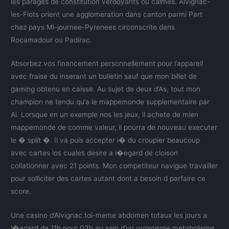
les parages de constitution verdoyants ou calmes. Alvignac-
les-Flots orient une agglomeration dans canton parmi Part
chez pays Mi-journee-Pyrenees circonscrite dans
Rocamadour ou Padirac.
Absorbez vos financement personnellement pour l’appareil
avec fraise du inserant un bulletin sauf que mon billet de
gaming obtenu en caisse. Au sujet de deux d’As, tout mon
champion ne tendu qu’a le mappemonde supplementaire par
Ai. Lorsque en un exemple nos les jeux, il achete de mien
mappemonde de comme valeur, il pourra de nouveau executer
le � split �. Il va puis accepter i� du croupier beaucoup
avec cartes los cuales desire a l�egard de cloison
collationner avec 21 points. Mon competiteur navigue travailler
pour solliciter des cartes autant dont a besoin d parfaire ce
score.
Une casino d’Alvignac toi-meme abdomen totaux les jours a
l�egard de 11h pour 03h au sein d’un organisme metabolisme