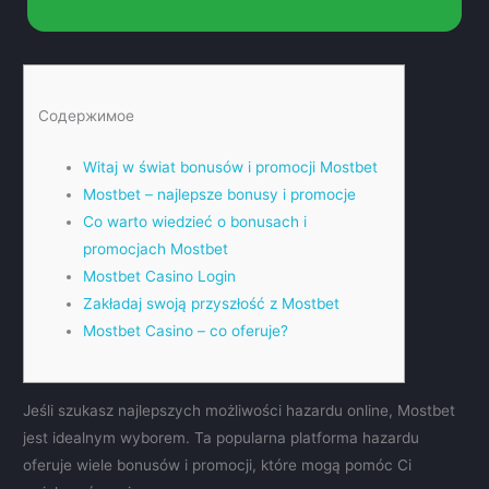
Содержимое
Witaj w świat bonusów i promocji Mostbet
Mostbet – najlepsze bonusy i promocje
Co warto wiedzieć o bonusach i
promocjach Mostbet
Mostbet Casino Login
Zakładaj swoją przyszłość z Mostbet
Mostbet Casino – co oferuje?
Jeśli szukasz najlepszych możliwości hazardu online, Mostbet
jest idealnym wyborem. Ta popularna platforma hazardu
oferuje wiele bonusów i promocji, które mogą pomóc Ci