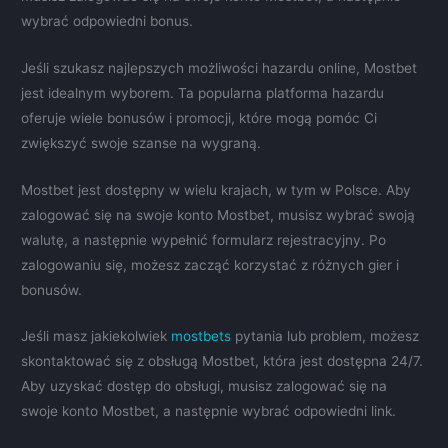
wybrać odpowiedni bonus.
Jeśli szukasz najlepszych możliwości hazardu online, Mostbet
jest idealnym wyborem. Ta popularna platforma hazardu
oferuje wiele bonusów i promocji, które mogą pomóc Ci
zwiększyć swoje szanse na wygraną.
Mostbet jest dostępny w wielu krajach, w tym w Polsce. Aby
zalogować się na swoje konto Mostbet, musisz wybrać swoją
walutę, a następnie wypełnić formularz rejestracyjny. Po
zalogowaniu się, możesz zacząć korzystać z różnych gier i
bonusów.
Jeśli masz jakiekolwiek
mostbets
pytania lub problem, możesz
skontaktować się z obsługą Mostbet, która jest dostępna 24/7.
Aby uzyskać dostęp do obsługi, musisz zalogować się na
swoje konto Mostbet, a następnie wybrać odpowiedni link.