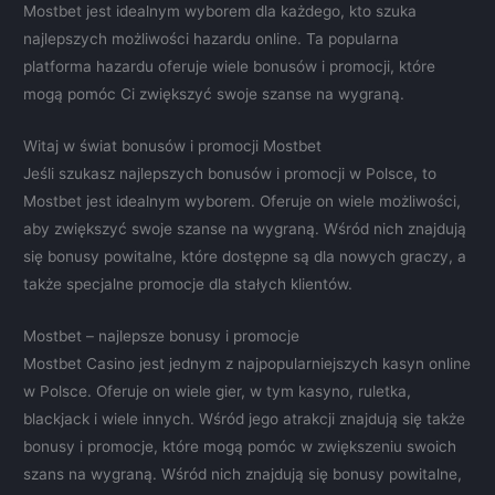
Mostbet jest idealnym wyborem dla każdego, kto szuka
najlepszych możliwości hazardu online. Ta popularna
platforma hazardu oferuje wiele bonusów i promocji, które
mogą pomóc Ci zwiększyć swoje szanse na wygraną.
Witaj w świat bonusów i promocji Mostbet
Jeśli szukasz najlepszych bonusów i promocji w Polsce, to
Mostbet jest idealnym wyborem. Oferuje on wiele możliwości,
aby zwiększyć swoje szanse na wygraną. Wśród nich znajdują
się bonusy powitalne, które dostępne są dla nowych graczy, a
także specjalne promocje dla stałych klientów.
Mostbet – najlepsze bonusy i promocje
Mostbet Casino jest jednym z najpopularniejszych kasyn online
w Polsce. Oferuje on wiele gier, w tym kasyno, ruletka,
blackjack i wiele innych. Wśród jego atrakcji znajdują się także
bonusy i promocje, które mogą pomóc w zwiększeniu swoich
szans na wygraną. Wśród nich znajdują się bonusy powitalne,