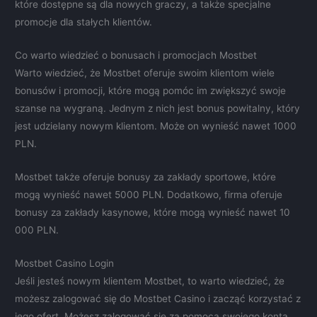
które dostępne są dla nowych graczy, a także specjalne
promocje dla stałych klientów.
Co warto wiedzieć o bonusach i promocjach Mostbet
Warto wiedzieć, że Mostbet oferuje swoim klientom wiele
bonusów i promocji, które mogą pomóc im zwiększyć swoje
szanse na wygraną. Jednym z nich jest bonus powitalny, który
jest udzielany nowym klientom. Może on wynieść nawet 1000
PLN.
Mostbet także oferuje bonusy za zakłady sportowe, które
mogą wynieść nawet 5000 PLN. Dodatkowo, firma oferuje
bonusy za zakłady kasynowe, które mogą wynieść nawet 10
000 PLN.
Mostbet Casino Login
Jeśli jesteś nowym klientem Mostbet, to warto wiedzieć, że
możesz zalogować się do Mostbet Casino i zacząć korzystać z
jego ofert. Możesz zalogować się za pomocą swojego konta