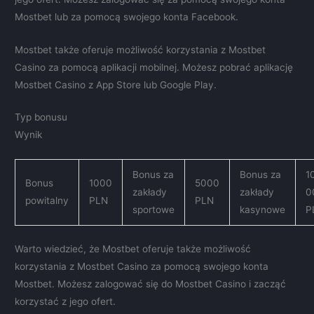
Mostbet lub za pomocą swojego konta Facebook.
Mostbet także oferuje możliwość korzystania z Mostbet
Casino za pomocą aplikacji mobilnej. Możesz pobrać aplikację
Mostbet Casino z App Store lub Google Play.
Typ bonusu
Wynik
Bonus za
Bonus za
1
Bonus
1000
5000
zakłady
zakłady
0
powitalny
PLN
PLN
sportowe
kasynowe
P
Warto wiedzieć, że Mostbet oferuje także możliwość
korzystania z Mostbet Casino za pomocą swojego konta
Mostbet. Możesz zalogować się do Mostbet Casino i zacząć
korzystać z jego ofert.