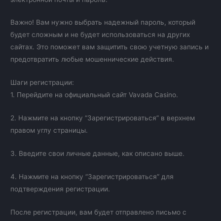
Важно! Вам нужно выбрать надежный пароль, который
будет сложным и не будет использоваться на других
сайтах. Это поможет вам защитить свою учетную запись и
предотвратить любые мошеннические действия.
Шаги регистрации:
1. Перейдите на официальный сайт Vavada Casino.
2. Нажмите на кнопку “Зарегистрироваться” в верхнем
правом углу страницы.
3. Введите свои личные данные, как описано выше.
4. Нажмите на кнопку “Зарегистрироваться” для
подтверждения регистрации.
После регистрации, вам будет отправлено письмо с