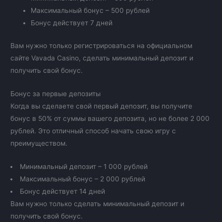
Максимальный бонус – 500 рублей
Бонус действует 7 дней
Вам нужно только регистрироваться на официальном
сайте Vavada Casino, сделать минимальный депозит и
получить свой бонус.
Бонус за первые депозиты
Когда вы сделаете свой первый депозит, вы получите
бонус в 50% от суммы вашего депозита, но не более 2 000
рублей. Это отличный способ начать свою игру с
преимуществом.
Минимальный депозит – 1 000 рублей
Максимальный бонус – 2 000 рублей
Бонус действует 14 дней
Вам нужно только сделать минимальный депозит и
получить свой бонус.