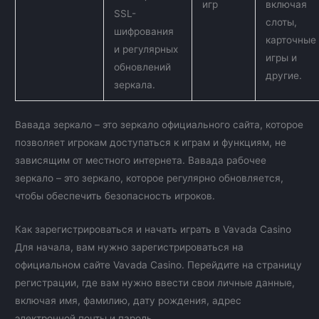
игр
включая
SSL-
слоты,
шифрования
карточные
и регулярных
игры и
обновлений
другие.
зеркала.
Вавада зеркало – это зеркало официального сайта, которое
позволяет игрокам доступаться к играм и функциям, не
зависящим от местного интернета. Вавада рабочее
зеркало – это зеркало, которое регулярно обновляется,
чтобы обеспечить безопасность игроков.
Как зарегистрироваться и начать играть в Vavada Casino
Для начала, вам нужно зарегистрироваться на
официальном сайте Vavada Casino. Перейдите на страницу
регистрации, где вам нужно ввести свои личные данные,
включая имя, фамилию, дату рождения, адрес
электронной почты и пароль.