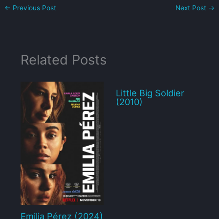
←
Previous Post
Next Post
→
Related Posts
Little Big Soldier
(2010)
Emilia Pérez (2024)