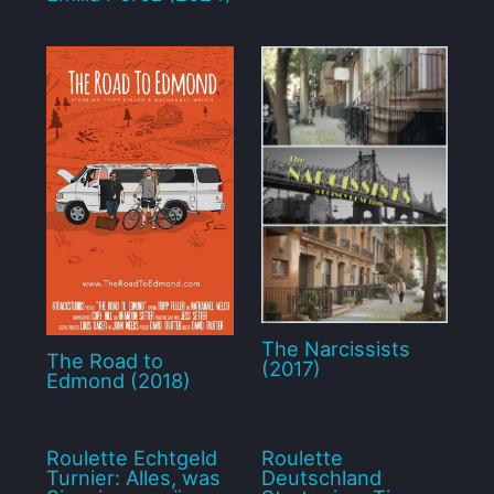
The Narcissists
The Road to
(2017)
Edmond (2018)
Roulette Echtgeld
Roulette
Turnier: Alles, was
Deutschland