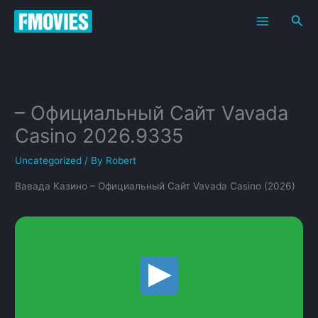
Skip
Sea
to
content
– Официальный Сайт Vavada
Casino 2026.9335
Uncategorized
/ By
Robert
Вавада Казино – Официальный Сайт Vavada Casino (2026)