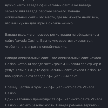
нужно найти вавада официальный сайт, а не вавада
зеркало или вавада рабочее зеркало. Вавада
официальный сайт – это место, где вы можете найти все,
что вам нужно для игры в онлайн-казино.
Вавада вход – это процесс регистрации на официальном
сайте Vavada Casino. Вам нужно зарегистрироваться,
чтобы начать играть в онлайн-казино.
Вавада официальный сайт – это официальный сайт Vavada
Casino, который предлагает игрокам широкий спектр игр и
услуг. Если вы ищете официальный сайт Vavada Casino, то
вам нужно найти вавада официальный сайт.
Преимущества и функции официального сайта Vavada
Casino
Один из главных преимуществ официального сайта Vavada
Casino – это его безопасность. Вавада рабочее зеркало –