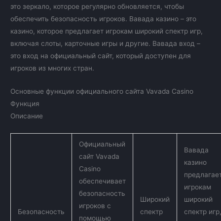
это зеркало, которое регулярно обновляется, чтобы
обеспечить безопасность игроков. Вавада казино – это
казино, которое предлагает игрокам широкий спектр игр,
включая слоты, карточные игры и другие. Вавада вход –
это вход на официальный сайт, который доступен для
игроков из многих стран.
Основные функции официального сайта Vavada Casino
Функция
Описание
Официальный
Вавада
сайт Vavada
казино
Casino
предлагае
обеспечивает
игрокам
безопасность
Широкий
широкий
игроков с
Безопасность
спектр
спектр игр
помощью