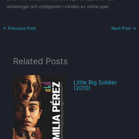
utmaningar och möjligheter i världen av online spel.
←
Previous Post
Next Post
→
Related Posts
Little Big Soldier
(2010)