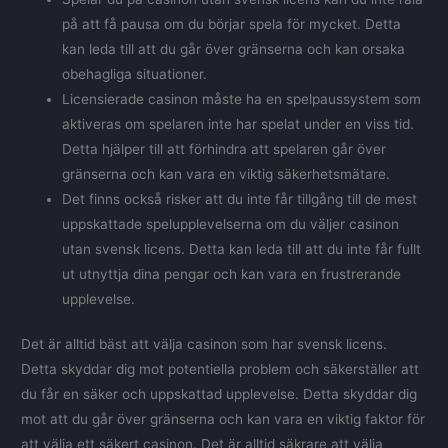
på att få pausa om du börjar spela för mycket. Detta
kan leda till att du går över gränserna och kan orsaka
obehagliga situationer.
Licensierade casinon måste ha en spelpaussystem som
aktiveras om spelaren inte har spelat under en viss tid.
Detta hjälper till att förhindra att spelaren går över
gränserna och kan vara en viktig säkerhetsmätare.
Det finns också risker att du inte får tillgång till de mest
uppskattade spelupplevelserna om du väljer casinon
utan svensk licens. Detta kan leda till att du inte får fullt
ut utnyttja dina pengar och kan vara en frustrerande
upplevelse.
Det är alltid bäst att välja casinon som har svensk licens.
Detta skyddar dig mot potentiella problem och säkerställer att
du får en säker och uppskattad upplevelse. Detta skyddar dig
mot att du går över gränserna och kan vara en viktig faktor för
att välja ett säkert casinon. Det är alltid säkrare att välja