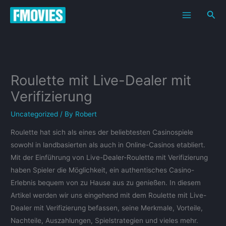
Skip
Sea
to
content
Roulette mit Live-Dealer mit
Verifizierung
Uncategorized
/ By
Robert
Roulette hat sich als eines der beliebtesten Casinospiele
sowohl in landbasierten als auch in Online-Casinos etabliert.
Mit der Einführung von Live-Dealer-Roulette mit Verifizierung
haben Spieler die Möglichkeit, ein authentisches Casino-
Erlebnis bequem von zu Hause aus zu genießen. In diesem
Artikel werden wir uns eingehend mit dem Roulette mit
Live-
Dealer mit Verifizierung befassen, seine Merkmale, Vorteile,
Nachteile, Auszahlungen, Spielstrategien und vieles mehr.