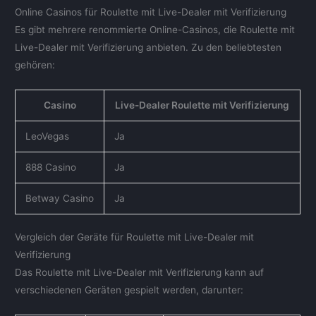
Online Casinos für Roulette mit Live-Dealer mit Verifizierung
Es gibt mehrere renommierte Online-Casinos, die Roulette mit
Live-Dealer mit Verifizierung anbieten. Zu den beliebtesten
gehören:
Casino
Live-Dealer Roulette mit Verifizierung
LeoVegas
Ja
888 Casino
Ja
Betway Casino
Ja
Vergleich der Geräte für Roulette mit Live-Dealer mit
Verifizierung
Das Roulette mit Live-Dealer mit Verifizierung kann auf
verschiedenen Geräten gespielt werden, darunter: