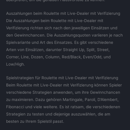
Auszahlungen beim Roulette mit Live-Dealer mit Verifizierung
Die Auszahlungen beim Roulette mit Live-Dealer mit
Verifizierung richten sich nach den jeweiligen Einsätzen und
den Gewinnchancen. Die Auszahlungsquoten variieren je nach
Spielvariante und Art des Einsatzes. Es gibt verschiedene
Arten von Einsätzen, darunter Straight Up, Split, Street,
Corner, Line, Dozen, Column, Red/Black, Even/Odd, und
Low/High.
Spielstrategien für Roulette mit Live-Dealer mit Verifizierung
Beim Roulette mit Live-Dealer mit Verifizierung können Spieler
verschiedene Strategien anwenden, um ihre Gewinnchancen
zu maximieren. Dazu gehören Martingale, Paroli, D’Alembert,
Fibonacci und viele weitere. Es ist ratsam, die verschiedenen
Strategien zu testen und diejenige auszuwählen, die am
besten zu Ihrem Spielstil passt.