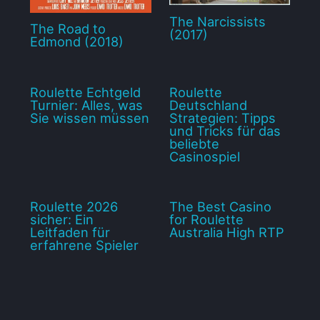
The Narcissists
The Road to
(2017)
Edmond (2018)
Roulette Echtgeld
Roulette
Turnier: Alles, was
Deutschland
Sie wissen müssen
Strategien: Tipps
und Tricks für das
beliebte
Casinospiel
Roulette 2026
The Best Casino
sicher: Ein
for Roulette
Leitfaden für
Australia High RTP
erfahrene Spieler